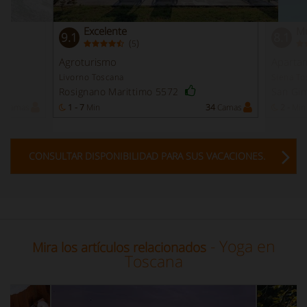
Excelente
Mu
9.1
8.1
(
)
5
Agroturismo
Aparta
Livorno Toscana
Siena To
Rosignano Marittimo 5572
San Gi
2
Camas
1 - 7
Min
34
Camas
2 -
Min
CONSULTAR DISPONIBILIDAD PARA SUS VACACIONES.
- Yoga en
Mira los artículos relacionados
Toscana