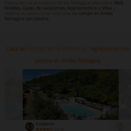
Para unas vacaciones en Emilia Romagna, elija entre
B&B,
Hoteles, Casas de vacaciones, Apartamentos y Villas
y
reserve su estancia en una casa de
campo en Emilia
Romagna con piscina
.
Fincas en Evidencia
Lista de
- Agriturismo con
piscina en Emilia Romagna
Excelente
Ex
9.3
9.0
(
)
313