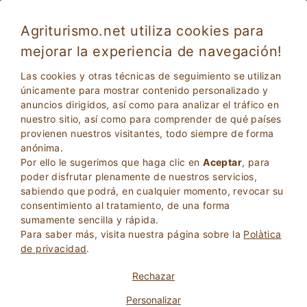
Agriturismo.net utiliza cookies para
mejorar la experiencia de navegación!
Vacaciones en Emilia Romagna en una casa
Las cookies y otras técnicas de seguimiento se utilizan
de campo con piscina
únicamente para mostrar contenido personalizado y
anuncios dirigidos, así como para analizar el tráfico en
nuestro sitio, así como para comprender de qué países
provienen nuestros visitantes, todo siempre de forma
anónima.
Por ello le sugerimos que haga clic en
Aceptar
, para
poder disfrutar plenamente de nuestros servicios,
sabiendo que podrá, en cualquier momento, revocar su
consentimiento al tratamiento, de una forma
2
Adultos
sumamente sencilla y rápida.
BÚSQUEDA
0
Niños
Para saber más, visita nuestra página sobre la
Polà­tica
de privacidad
.
Rechazar
Personalizar