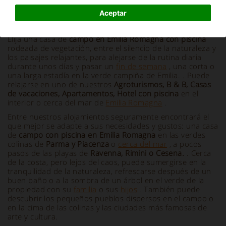
Aceptar
Información y descripción
Elija una casa de
campo en Emilia Romagna con piscina
rodeada de vegetación, entre el silencio de la naturaleza y
los paisajes relajantes, para alejarse de la rutina diaria
durante unos días y pasar un
fin de semana
, una corta o
una larga estadía en la verde campiña de Emilia. . Puede
relajarse en uno de nuestros
Agroturismos, B & B, Casas
de vacaciones, Apartamentos, Hotel con piscina
en el
interior o cerca del mar de
Emilia Romagna
.
Entre nuestros alojamientos seguramente encontrará el
que mejor se adapte a sus necesidades y gustos: una casa
de
campo con piscina en Emilia Romagna
en las verdes
colinas de
Parma y Piacenza
o
cerca del mar
, a pocos
pasos de las playas de
Ravenna, Rimini o Cesena.
. Cerca
de la costa, pero lejos del caos, puede sumergirse en la
tranquilidad de la naturaleza, refrescarse después de un
buen baño o a la sombra de un árbol en el verde de la
propiedad con su
familia
o sus
hijos
. También puede
descubrir los pequeños pueblos dispersos en el campo o
en la cima de las colinas y las ciudades más famosas de
arte y cultura.