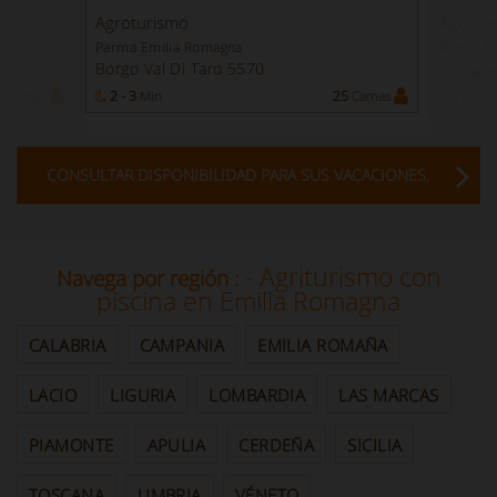
Agroturismo
Agrotu
Parma Emilia Romagna
Rimini E
Borgo Val Di Taro 5570
Corian
0
Camas
2 - 3
Min
25
Camas
-
Min
CONSULTAR DISPONIBILIDAD PARA SUS VACACIONES.
- Agriturismo con
Navega por región :
piscina en Emilia Romagna
CALABRIA
CAMPANIA
EMILIA ROMAÑA
LACIO
LIGURIA
LOMBARDIA
LAS MARCAS
PIAMONTE
APULIA
CERDEÑA
SICILIA
TOSCANA
UMBRIA
VÉNETO