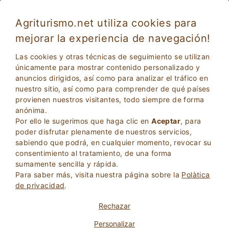
Agriturismo.net utiliza cookies para
mejorar la experiencia de navegación!
Propiedades en Italia ideales para grupos
Las cookies y otras técnicas de seguimiento se utilizan
únicamente para mostrar contenido personalizado y
anuncios dirigidos, así como para analizar el tráfico en
nuestro sitio, así como para comprender de qué países
provienen nuestros visitantes, todo siempre de forma
anónima.
Por ello le sugerimos que haga clic en
Aceptar
, para
poder disfrutar plenamente de nuestros servicios,
sabiendo que podrá, en cualquier momento, revocar su
consentimiento al tratamiento, de una forma
2
Adultos
sumamente sencilla y rápida.
BÚSQUEDA
0
Niños
Para saber más, visita nuestra página sobre la
Polà­tica
de privacidad
.
Rechazar
Personalizar