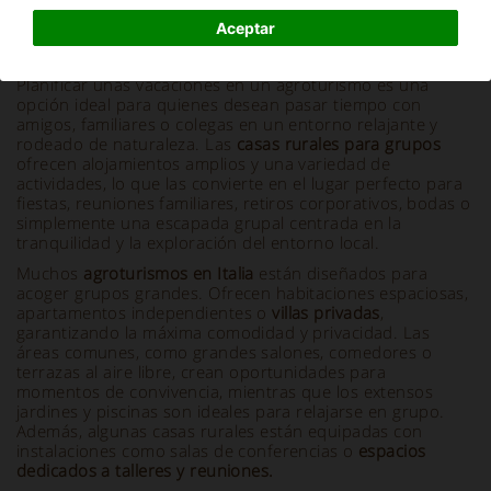
Aceptar
Información y descripción
Planificar unas vacaciones en un agroturismo es una
opción ideal para quienes desean pasar tiempo con
amigos, familiares o colegas en un entorno relajante y
rodeado de naturaleza. Las
casas rurales para grupos
ofrecen alojamientos amplios y una variedad de
actividades, lo que las convierte en el lugar perfecto para
fiestas, reuniones familiares, retiros corporativos, bodas o
simplemente una escapada grupal centrada en la
tranquilidad y la exploración del entorno local.
Muchos
agroturismos en Italia
están diseñados para
acoger grupos grandes. Ofrecen habitaciones espaciosas,
apartamentos independientes o
villas privadas
,
garantizando la máxima comodidad y privacidad. Las
áreas comunes, como grandes salones, comedores o
terrazas al aire libre, crean oportunidades para
momentos de convivencia, mientras que los extensos
jardines y piscinas son ideales para relajarse en grupo.
Además, algunas casas rurales están equipadas con
instalaciones como salas de conferencias o
espacios
dedicados a talleres y reuniones.