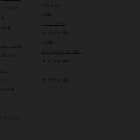
Casa Rural
,
 en Liguria
Relais
,
nte
Apartamento
,
Liguria
Hotel 4 Estrellas
,
Castillo
,
da en Italia
Habitaciones En Villas
,
caciones de
Hotel 3 Estrellas
,
Marcas
,
onado
Hotel 5 Estrellas
lorencia
na
s de cocina