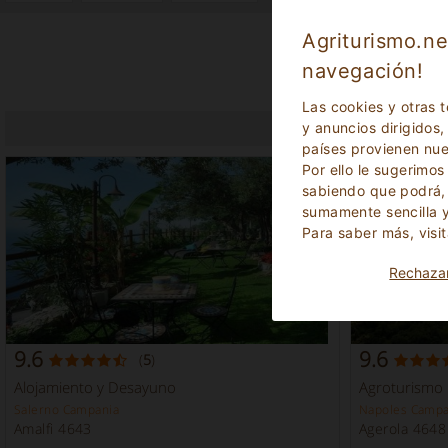
Agriturismo.ne
navegación!
Las cookies y otras 
y anuncios dirigidos,
países provienen nue
Por ello le sugerimo
sabiendo que podrá, 
sumamente sencilla y
Para saber más, visi
Rechaza
9.6
9.6
(
5
)
Alojamiento y Desayuno
Agroturismo
Salerno Campania
Napoles Campa
Amalfi 4643
Agerola 4648