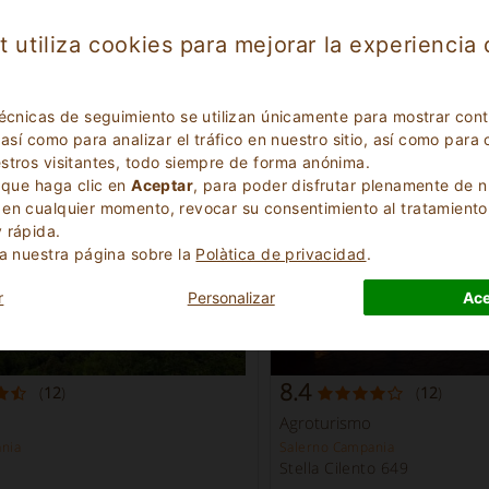
t utiliza cookies para mejorar la experiencia
Lista de
Fincas en Evidencia
técnicas de seguimiento se utilizan únicamente para mostrar con
Campania
 así como para analizar el tráfico en nuestro sitio, así como pa
stros visitantes, todo siempre de forma anónima.
s que haga clic en
Aceptar
, para poder disfrutar plenamente de n
en cualquier momento, revocar su consentimiento al tratamiento
 rápida.
ta nuestra página sobre la
Polà­tica de privacidad
.
r
Personalizar
Ace
8.4
(
12
)
(
12
)
Agroturismo
nia
Salerno Campania
Stella Cilento 649