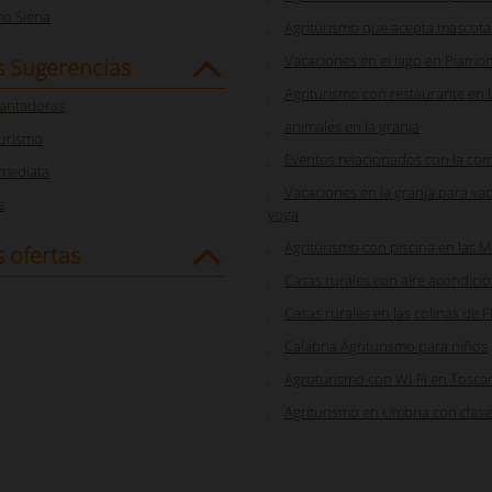
mo Siena
Agriturismo que acepta mascotas
Vacaciones en el lago en Piamo
s Sugerencias
Agriturismo con restaurante en 
cantadoras
animales en la granja
turismo
Eventos relacionados con la comi
nmediata
Vacaciones en la granja para va
s
yoga
Agriturismo con piscina en las 
 ofertas
Casas rurales con aire acondici
Casas rurales en las colinas de F
Calabria Agriturismo para niños
Agroturismo con Wi-Fi en Tosca
Agriturismo en Umbria con clase