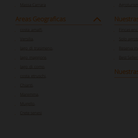
Massa Carrara
Agroturis
Areas Geograficas
Nuestra
costa_amalfi
,
Fincas en
Versilia
,
Solo agro
lago_di_trasimeno
,
Reserva i
lago_maggiore
,
Best Seller
lago_di_como
,
Nuestras
costa_etruschi
,
Chianti
,
Maremma
,
Mugello
,
Crete senesi