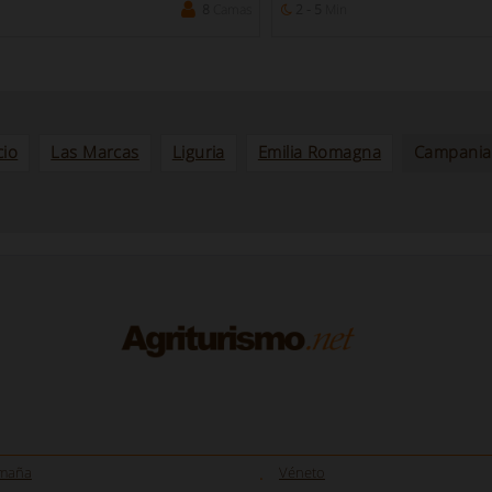
8
Camas
2 - 5
Min
cio
Las Marcas
Liguria
Emilia Romagna
Campania
omaña
Véneto