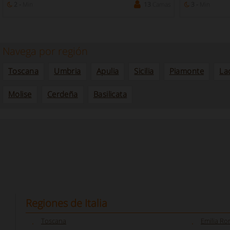
2 -
Min
13
Camas
3 -
Min
Navega por región
Toscana
Umbria
Apulia
Sicilia
Piamonte
La
Molise
Cerdeña
Basilicata
Regiones de Italia
Toscana
Emilia R