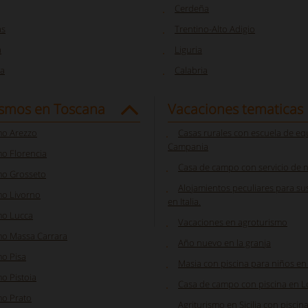
Cerdeña
as
Trentino-Alto Adigio
a
Liguria
a
Calabria
ismos en Toscana
Vacaciones tematicas
mo Arezzo
Casas rurales con escuela de eq
Campania
o Florencia
Casa de campo con servicio de n
mo Grosseto
Alojamientos peculiares para su
mo Livorno
en Italia.
mo Lucca
Vacaciones en agroturismo
mo Massa Carrara
Año nuevo en la granja
mo Pisa
Masia con piscina para niños en 
o Pistoia
Casa de campo con piscina en 
mo Prato
Agriturismo en Sicilia con piscin