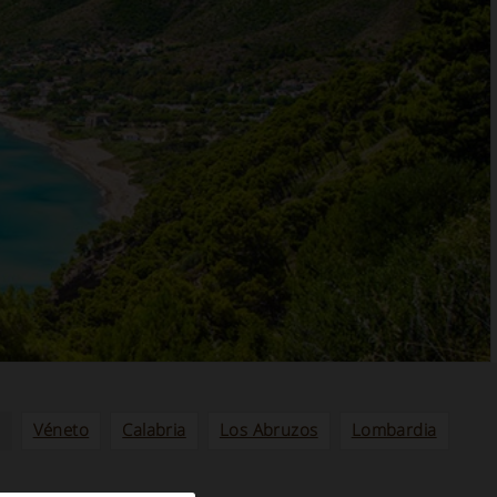
Véneto
Calabria
Los Abruzos
Lombardia