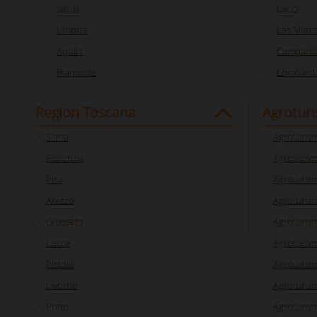
Sicilia
Lacio
Umbria
Las Marc
Apulia
Campani
Piamonte
Lombardi
Region Toscana
Agrotur
Siena
Agroturis
Florencia
Agroturism
Pisa
Agroturis
Arezzo
Agroturis
Grosseto
Agroturis
Lucca
Agroturis
Pistoia
Agroturis
Livorno
Agroturism
Prato
Agroturis