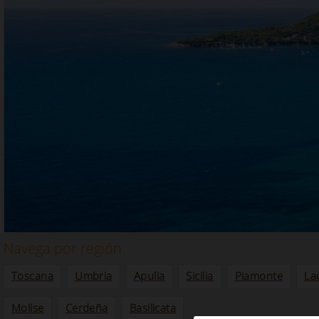
Navega por región
Toscana
Umbria
Apulia
Sicilia
Piamonte
La
Molise
Cerdeña
Basilicata