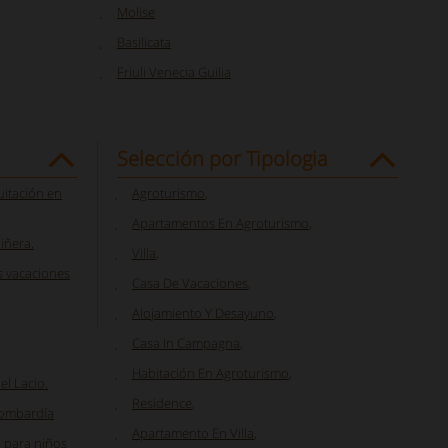
Molise
Basilicata
Friuli Venecia Guilia
Selección por Tipologia
uitación en
Agroturismo
,
Apartamentos En Agroturismo
,
iñera.
Villa
,
s vacaciones
Casa De Vacaciones
,
Alojamiento Y Desayuno
,
Casa In Campagna
,
Habitación En Agroturismo
,
el Lacio.
Residence
,
Lombardía
Apartamento En Villa
,
a para niños