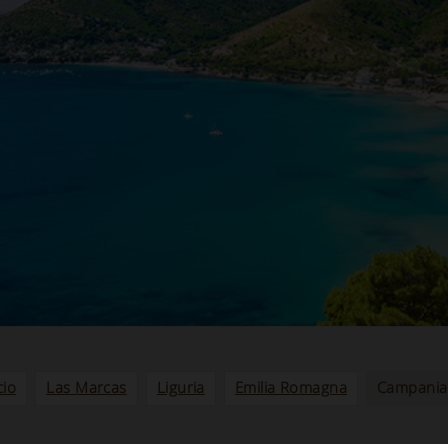
cio
Las Marcas
Liguria
Emilia Romagna
Campania