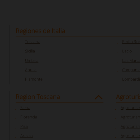
Regiones de Italia
Toscana
Emilia R
Sicilia
Lacio
Umbria
Las Marc
Apulia
Campani
Piamonte
Lombardi
Region Toscana
Agrotur
Siena
Agroturis
Florencia
Agroturism
Pisa
Agroturis
Arezzo
Agroturis