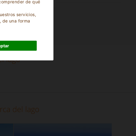
ra comprender de qué
uestros servicios,
, de una forma
ptar
l lago
ca del lago