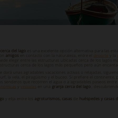
 cerca del lago
es una excelente opción alternativa para las est
con
amigos
en contacto con la naturaleza, entre el
deporte
y la
Puede elegir entre las estructuras ubicadas cerca de los lagos
n estructuras cerca de los lagos más pequeños pero aún encant
e dará unas agradables vacaciones activas o relajadas, siguiendo
urf, la vela, el piragüismo y el buceo. Si prefiere el continente
s senderos que recorren el agua o a agradables paseos entre l
onómicas
y
vinícolas
en una
granja cerca del lago
, descubriendo
ago
y elija entre los
agroturismos, casas
de
huéspedes y casas d