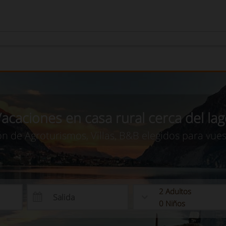
acaciones en casa rural cerca del la
ón de Agroturismos, Villas, B&B elegidos para vue
2
Adultos
0
Niños