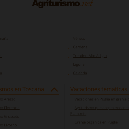
omaña
Véneto
Cerdeña
as
Trentino-Alto Adigio
a
Liguria
a
Calabria
ismos en Toscana
Vacaciones tematicas
mo Arezzo
Vacaciones en Puglia en granja 
o Florencia
Agriturismo que acepta mascota
Piamonte
mo Grosseto
Granja orgánica en Puglia
mo Livorno