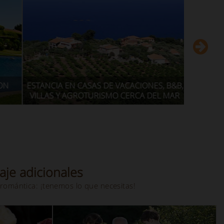
CIA EN CASAS DE VACACIONES, B&B,
VACACIONES CON NI
AS Y AGROTURISMO CERCA DEL MAR
ATRACC
aje adicionales
romántica: ¡tenemos lo que necesitas!