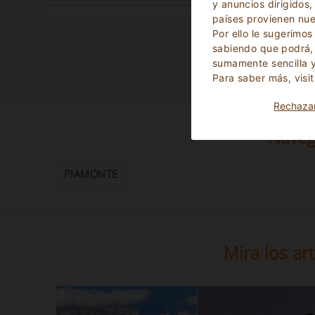
y anuncios dirigidos,
países provienen nue
Por ello le sugerimo
sabiendo que podrá, 
sumamente sencilla y
Para saber más, visi
Rechaza
Naveg
PIAMONTE
Mira los ar