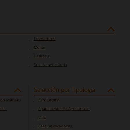
Los Abruzos
Molise
Basilicata
Friuli Venecia Guilia
Selección por Tipologia
con animales
Agroturismo
,
s en
Apartamentos En Agroturismo
,
Villa
,
Casa De Vacaciones
,