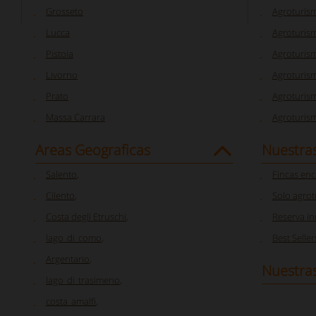
Grosseto
Agroturis
Lucca
Agroturis
Pistoia
Agroturis
Livorno
Agroturism
Prato
Agroturis
Massa Carrara
Agroturis
Areas Geograficas
Nuestra
Salento
,
Fincas en
Cilento
,
Solo agro
Costa degli Etruschi
,
Reserva i
lago_di_como
,
Best Seller
Argentario
,
Nuestras
lago_di_trasimeno
,
costa_amalfi
,