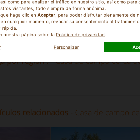
 así como para analizar el tráfico en nuestro sitio, así como pa
stros visitantes, todo siempre de forma anónima.
s que haga clic en
Aceptar
, para poder disfrutar plenamente de n
en cualquier momento, revocar su consentimiento al tratamiento
CONSULTAR DISPONIBILIDAD PARA SUS VACACIONES.
 rápida.
ta nuestra página sobre la
Polà­tica de privacidad
.
r
Personalizar
Ace
a por región :
- Casa de campo cerca de
tículos relacionados
- Casa de campo cer