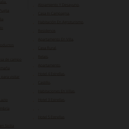
alia.
Alojamiento Y Desayuno
,
Puglia
Casa In Campagna
,
lia
Habitación En Agroturismo
,
to
Residence
,
Apartamento En Villa
,
roductos
Casa Rural
,
Relais
,
asa de campo
Apartamento
,
Romaña
Hotel 4 Estrellas
,
para visitar
Castillo
,
Habitaciones En Villas
,
Lazio
Hotel 3 Estrellas
,
Umbría
,
Hotel 5 Estrellas
n Sicilia