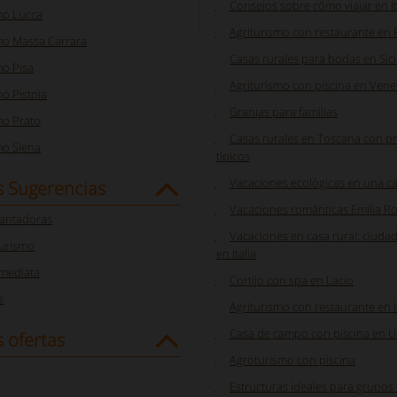
Consejos sobre cómo viajar en It
mo Lucca
Agriturismo con restaurante en 
mo Massa Carrara
Casas rurales para bodas en Sici
mo Pisa
Agriturismo con piscina en Vene
o Pistoia
Granjas para familias
mo Prato
Casas rurales en Toscana con p
mo Siena
típicos
Vacaciones ecológicas en una c
s Sugerencias
Vacaciones románticas Emilia 
cantadoras
Vacaciones en casa rural: ciudad 
turismo
en Italia
nmediata
Cortijo con spa en Lacio
s
Agriturismo con restaurante en 
Casa de campo con piscina en 
 ofertas
Agroturismo con piscina
Estructuras ideales para grupos e