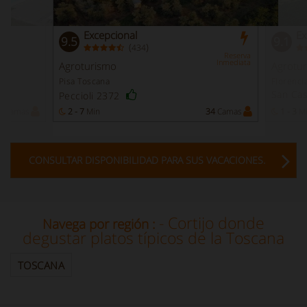
Excepcional
Ex
9.5
9.1
(
)
434
Reserva
Inmediata
Agroturismo
Agrotu
Pisa Toscana
Florenci
San Cas
Peccioli 2372
1
Camas
2 - 7
Min
34
Camas
1 - 3
M
CONSULTAR DISPONIBILIDAD PARA SUS VACACIONES.
- Cortijo donde
Navega por región :
degustar platos típicos de la Toscana
TOSCANA