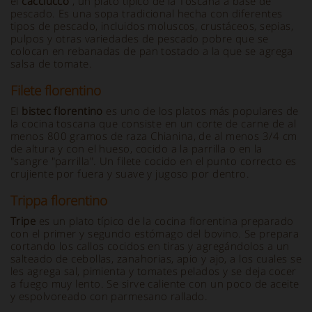
el
cacciucco
, un plato típico de la Toscana a base de
pescado. Es una sopa tradicional hecha con diferentes
tipos de pescado, incluidos moluscos, crustáceos, sepias,
pulpos y otras variedades de pescado pobre que se
colocan en rebanadas de pan tostado a la que se agrega
salsa de tomate.
Filete florentino
El
bistec florentino
es uno de los platos más populares de
la cocina toscana que consiste en un corte de carne de al
menos 800 gramos de raza Chianina, de al menos 3/4 cm
de altura y con el hueso, cocido a la parrilla o en la
"sangre "parrilla". Un filete cocido en el punto correcto es
crujiente por fuera y suave y jugoso por dentro.
Trippa florentino
Tripe
es un plato típico de la cocina florentina preparado
con el primer y segundo estómago del bovino. Se prepara
cortando los callos cocidos en tiras y agregándolos a un
salteado de cebollas, zanahorias, apio y ajo, a los cuales se
les agrega sal, pimienta y tomates pelados y se deja cocer
a fuego muy lento. Se sirve caliente con un poco de aceite
y espolvoreado con parmesano rallado.