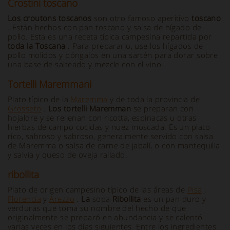
Crostini toscano
Los croutons toscanos
son otro famoso aperitivo
toscano
. Están hechos con pan toscano y salsa de hígado de
pollo. Esta es una receta típica campesina repartida por
toda la Toscana
. Para prepararlo, use los hígados de
pollo molidos y póngalos en una sartén para dorar sobre
una base de salteado y mezcle con el vino.
Tortelli Maremmani
Plato típico de la
Maremma
y de toda la provincia de
Grosseto
.
Los tortelli Maremman
se preparan con
hojaldre y se rellenan con ricotta, espinacas u otras
hierbas de campo cocidas y nuez moscada. Es un plato
rico, sabroso y sabroso, generalmente servido con salsa
de Maremma o salsa de carne de jabalí, o con mantequilla
y salvia y queso de oveja rallado.
ribollita
Plato de origen campesino típico de las áreas de
Pisa
,
Florencia
y
Arezzo
.
La
sopa
Ribollita
es un pan duro y
verduras que toma su nombre del hecho de que
originalmente se preparó en abundancia y se calentó
varias veces en los días siguientes. Entre los ingredientes