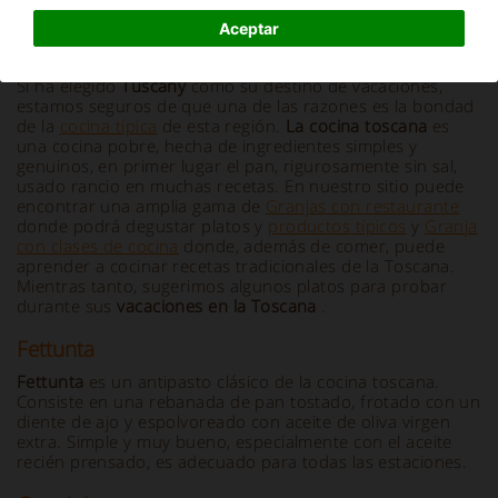
Aceptar
Información y descripción
Si ha elegido
Tuscany
como su destino de vacaciones,
estamos seguros de que una de las razones es la bondad
de la
cocina típica
de esta región.
La cocina toscana
es
una cocina pobre, hecha de ingredientes simples y
genuinos, en primer lugar el pan, rigurosamente sin sal,
usado rancio en muchas recetas. En nuestro sitio puede
encontrar una amplia gama de
Granjas con restaurante
donde podrá degustar platos y
productos típicos
y
Granja
con clases de cocina
donde, además de comer, puede
aprender a cocinar recetas tradicionales de la Toscana.
Mientras tanto, sugerimos algunos platos para probar
durante sus
vacaciones en la Toscana
.
Fettunta
Fettunta
es un antipasto clásico de la cocina toscana.
Consiste en una rebanada de pan tostado, frotado con un
diente de ajo y espolvoreado con aceite de oliva virgen
extra. Simple y muy bueno, especialmente con el aceite
recién prensado, es adecuado para todas las estaciones.