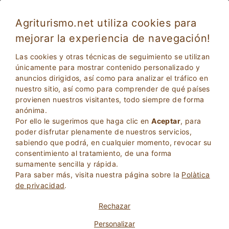
Agriturismo.net utiliza cookies para
mejorar la experiencia de navegación!
Platos típicos para probar durante sus
Las cookies y otras técnicas de seguimiento se utilizan
vacaciones en Toscana
únicamente para mostrar contenido personalizado y
anuncios dirigidos, así como para analizar el tráfico en
nuestro sitio, así como para comprender de qué países
provienen nuestros visitantes, todo siempre de forma
anónima.
Por ello le sugerimos que haga clic en
Aceptar
, para
poder disfrutar plenamente de nuestros servicios,
sabiendo que podrá, en cualquier momento, revocar su
consentimiento al tratamiento, de una forma
2
Adultos
sumamente sencilla y rápida.
BÚSQUEDA
0
Niños
Para saber más, visita nuestra página sobre la
Polà­tica
de privacidad
.
Rechazar
Personalizar