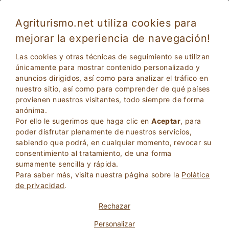
Agriturismo.net utiliza cookies para
mejorar la experiencia de navegación!
Vacaciones en familia: Casa de campo para
Las cookies y otras técnicas de seguimiento se utilizan
niños en las Marcas
únicamente para mostrar contenido personalizado y
anuncios dirigidos, así como para analizar el tráfico en
nuestro sitio, así como para comprender de qué países
provienen nuestros visitantes, todo siempre de forma
anónima.
Por ello le sugerimos que haga clic en
Aceptar
, para
poder disfrutar plenamente de nuestros servicios,
sabiendo que podrá, en cualquier momento, revocar su
consentimiento al tratamiento, de una forma
2
Adultos
sumamente sencilla y rápida.
BÚSQUEDA
0
Niños
Para saber más, visita nuestra página sobre la
Polà­tica
de privacidad
.
Rechazar
Personalizar