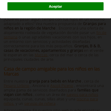
Aceptar
Información y descripción
¿Quieres pasar algún tiempo con tus hijos en un entorno
adaptado a ellos? Vea nuestra propuesta de
Granjas para
niños en la región de Marche
. Encontrará una oferta de
alojamiento rodeada de vegetación donde pasar un
fin de
semana
o unas agradables vacaciones con sus hijos, en
un entorno con servicios y actividades diseñadas
correctamente para los más pequeños.
Granjas, B & B,
casas de vacaciones, apartamentos y granjas
en el verde
le esperan en las
Marcas,
cerca del mar o cerca de las
principales ciudades de arte.
Casa de campo amigable para los niños en las
Marcas
Entre nuestra
granja para bebés en Marche
, cerca de
Pesaro Urbino
, Ancona o
Ascoli Piceno
, encontrará una
amplia gama de servicios diseñados para
familias que
viajan con niños
, como un área de
juegos para niños
equipada, cunas, cunas, sillas altas y una
piscina para
niños.
y un
servicio de niñera
.
Adicionalmente,
En nuestro sitio web puede encontrar