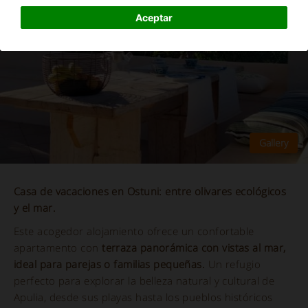
Aceptar
Casa de vacaciones en Ostuni: entre olivares ecológicos
y el mar.
Este acogedor alojamiento ofrece un confortable
apartamento con
terraza panorámica con vistas al mar,
ideal para parejas o familias pequeñas.
Un refugio
perfecto para explorar la belleza natural y cultural de
Apulia, desde sus playas hasta los pueblos históricos