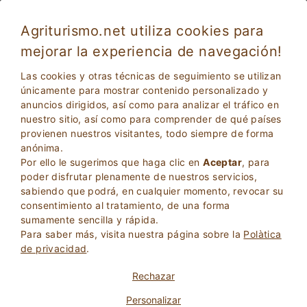
Agriturismo.net utiliza cookies para
mejorar la experiencia de navegación!
Ostuni 5510
Excepcional
Las cookies y otras técnicas de seguimiento se utilizan
10
Casa de vacaciones
únicamente para mostrar contenido personalizado y
anuncios dirigidos, así como para analizar el tráfico en
Brindisi
, Ostuni
3
Camas
(Mapa)
nuestro sitio, así como para comprender de qué países
provienen nuestros visitantes, todo siempre de forma
PREGUNTA AL PROPIETARIO
RESERVA
anónima.
Por ello le sugerimos que haga clic en
Aceptar
, para
poder disfrutar plenamente de nuestros servicios,
sabiendo que podrá, en cualquier momento, revocar su
Más Información
consentimiento al tratamiento, de una forma
sumamente sencilla y rápida.
Para saber más, visita nuestra página sobre la
Polà­tica
de privacidad
.
Rechazar
Personalizar