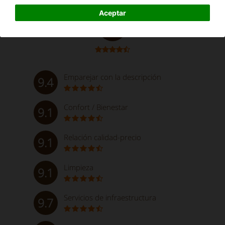
Excelente
Aceptar
9.4
Emparejar con la descripción
9.4
Confort / Bienestar
9.1
Relación calidad-precio
9.1
Limpieza
9.1
Servicios de infraestructura
9.7