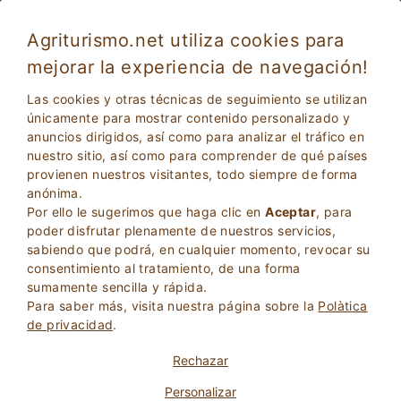
Agriturismo.net utiliza cookies para
mejorar la experiencia de navegación!
Verona 4014
Excelente
Las cookies y otras técnicas de seguimiento se utilizan
9.4
Agroturismo
únicamente para mostrar contenido personalizado y
anuncios dirigidos, así como para analizar el tráfico en
Verona
, Verona
38
Camas
(Mapa)
nuestro sitio, así como para comprender de qué países
provienen nuestros visitantes, todo siempre de forma
PREGUNTA AL PROPIETARIO
RESERVA
anónima.
Por ello le sugerimos que haga clic en
Aceptar
, para
poder disfrutar plenamente de nuestros servicios,
sabiendo que podrá, en cualquier momento, revocar su
Más Información
consentimiento al tratamiento, de una forma
sumamente sencilla y rápida.
Para saber más, visita nuestra página sobre la
Polà­tica
7 Opiniones
Propiedad
de privacidad
.
Rechazar
Personalizar