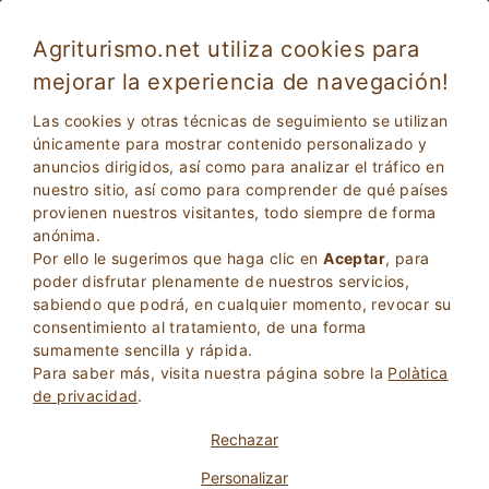
Agriturismo.net utiliza cookies para
mejorar la experiencia de navegación!
Vacaciones en una casa de campo sin
Las cookies y otras técnicas de seguimiento se utilizan
coche
únicamente para mostrar contenido personalizado y
anuncios dirigidos, así como para analizar el tráfico en
nuestro sitio, así como para comprender de qué países
provienen nuestros visitantes, todo siempre de forma
anónima.
Por ello le sugerimos que haga clic en
Aceptar
, para
poder disfrutar plenamente de nuestros servicios,
sabiendo que podrá, en cualquier momento, revocar su
consentimiento al tratamiento, de una forma
2
Adultos
sumamente sencilla y rápida.
BÚSQUEDA
0
Niños
Para saber más, visita nuestra página sobre la
Polà­tica
de privacidad
.
Rechazar
Personalizar