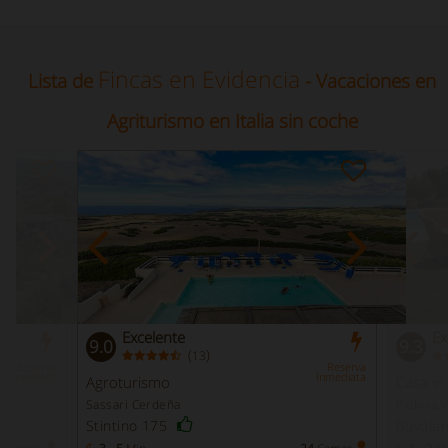
Fincas en Evidencia
Lista de
- Vacaciones en
Agriturismo en Italia sin coche
Excelente
Ex
9.0
9.3
(
)
13
Reserva
Reserva
Inmediata
Inmediata
Agroturismo
Casa i
Sassari Cerdeña
Padova 
Stintino 175
Bovole