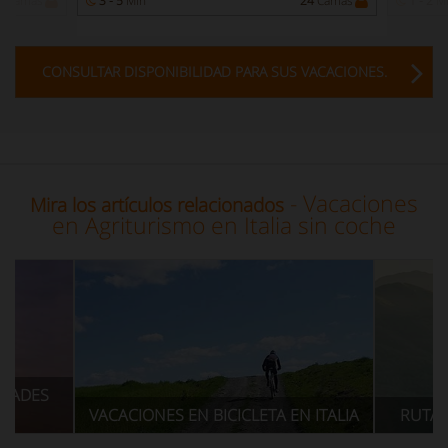
3
Camas
3 - 5
Min
24
Camas
1 - 2
M
CONSULTAR DISPONIBILIDAD PARA SUS VACACIONES.
- Vacaciones
Mira los artículos relacionados
en Agriturismo en Italia sin coche
 EN BICICLETA EN ITALIA
RUTAS DE SENDERISMO EN IT