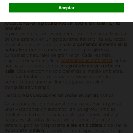
Aceptar
Información y descripción
¿Vacaciones en agroturismos sin coche en Italia? ¡Sí, es
posible!
Si piensas que es necesario tener un coche para disfrutar
de una estancia en un agroturismo italiano, ¡te equivocas!
El agroturismo es una forma de
alojamiento inmerso
en la
naturaleza
, donde conviven recursos paisajísticos,
culturales y naturales de gran valor. Cada vez más
viajeros, conscientes de la
sostenibilidad ambiental
, optan
por pasar sus vacaciones en
agroturismo
sin coche en
Italia
. Esta elección no solo beneficia al medio ambiente,
sino que también ofrece una experiencia auténtica,
permitiéndote ahorrar dinero y ganar en salud,
tranquilidad y tiempo.
Descubre las vacaciones sin coche en agroturismos
Ya sea por elección personal o por necesidad, organizar
unas vacaciones sin automóvil en un agroturismo es
totalmente factible. La vida rural sigue ritmos lentos y
naturales, alejados del caos de la ciudad. Durante tu
estancia, podrás desplazarte
a pie
,
en bicicleta
o utilizar el
transporte público
, viviendo así una experiencia de viaje