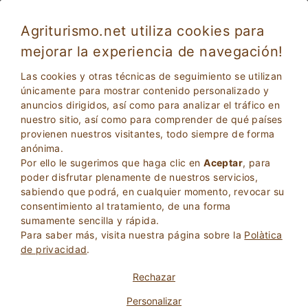
Agriturismo.net utiliza cookies para
mejorar la experiencia de navegación!
Tolentino 4075
Excepcional
Las cookies y otras técnicas de seguimiento se utilizan
9.9
Apartamentos en Agroturismo
únicamente para mostrar contenido personalizado y
anuncios dirigidos, así como para analizar el tráfico en
Macerata
, Tolentino
11
Camas
(Mapa)
nuestro sitio, así como para comprender de qué países
provienen nuestros visitantes, todo siempre de forma
PREGUNTA AL PROPIETARIO
RESERVA
anónima.
Por ello le sugerimos que haga clic en
Aceptar
, para
poder disfrutar plenamente de nuestros servicios,
sabiendo que podrá, en cualquier momento, revocar su
Más Información
consentimiento al tratamiento, de una forma
sumamente sencilla y rápida.
Para saber más, visita nuestra página sobre la
Polà­tica
de privacidad
.
Rechazar
Personalizar