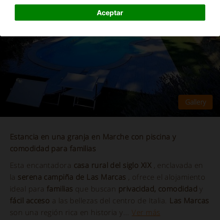
Aceptar
Estancia en una granja en Marche con piscina y
comodidad para familias
Esta encantadora
casa rural del siglo XIX
, enclavada en
la
serena campiña de Las Marcas
, ofrece el alojamiento
ideal para
familias
que buscan
privacidad, comodidad
y
fácil acceso
a las bellezas del centro de Italia.
Las Marcas
son una región rica en historia y...
Ver más