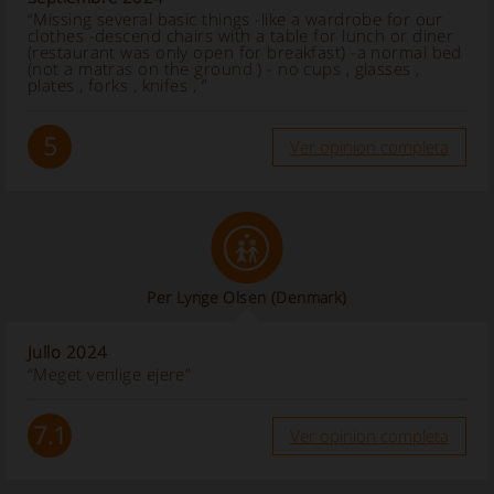
“Missing several basic things -like a wardrobe for our
clothes -descend chairs with a table for lunch or diner
(restaurant was only open for breakfast) -a normal bed
(not a matras on the ground ) - no cups , glasses ,
plates , forks , knifes , ”
5
Ver opinion completa
Per Lynge Olsen
(Denmark)
Jullo 2024
“Meget venlige ejere”
7.1
Ver opinion completa