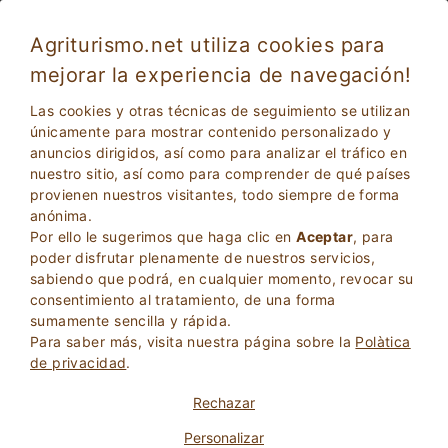
Agriturismo.net utiliza cookies para
mejorar la experiencia de navegación!
Garfagnana 4545
Bien
Las cookies y otras técnicas de seguimiento se utilizan
7.5
Agroturismo
únicamente para mostrar contenido personalizado y
anuncios dirigidos, así como para analizar el tráfico en
Lucca
, Camporgiano
(Mapa)
nuestro sitio, así como para comprender de qué países
Reserva Inmediata
67
Camas
provienen nuestros visitantes, todo siempre de forma
anónima.
PREGUNTA AL PROPIETARIO
RESERVA
Por ello le sugerimos que haga clic en
Aceptar
, para
poder disfrutar plenamente de nuestros servicios,
sabiendo que podrá, en cualquier momento, revocar su
consentimiento al tratamiento, de una forma
Más Información
sumamente sencilla y rápida.
Para saber más, visita nuestra página sobre la
Polà­tica
de privacidad
.
7 Opiniones
Propiedad
Rechazar
Personalizar