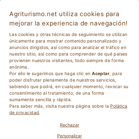
Agriturismo.net utiliza cookies para
mejorar la experiencia de navegación!
Caprino Veronese 5649 (No
Excelente
kids under 12 from July to
Las cookies y otras técnicas de seguimiento se utilizan
9.2
únicamente para mostrar contenido personalizado y
September)
anuncios dirigidos, así como para analizar el tráfico en
nuestro sitio, así como para comprender de qué países
Agroturismo
provienen nuestros visitantes, todo siempre de forma
Verona
, Caprino Veronese
16
Camas
(Mapa)
anónima.
Por ello le sugerimos que haga clic en
Aceptar
, para
poder disfrutar plenamente de nuestros servicios,
PREGUNTA AL PROPIETARIO
RESERVA
sabiendo que podrá, en cualquier momento, revocar su
consentimiento al tratamiento, de una forma
sumamente sencilla y rápida.
Para saber más, visita nuestra página sobre la
Polà­tica
Más Información
de privacidad
.
Rechazar
Personalizar