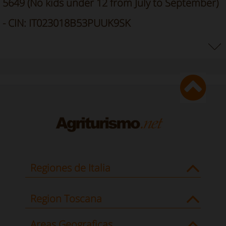
5649 (No kids under 12 from July to September)
- CIN: IT023018B53PUUK9SK
Regiones de Italia
Region Toscana
Areas Geograficas