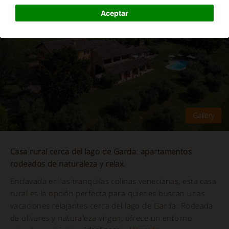
Aceptar
Casa rural cerca del lago de Garda: apartamentos
rodeados de naturaleza y relax.
Enclavada en las tranquilas colinas venecianas, esta casa
rural es la opción perfecta para quienes buscan unas
vacaciones relajantes cerca del lago de Garda. Rodeada
de olivares y naturaleza virgen, ofrece un entorno