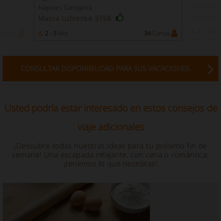
Napoles 
Napoles Campania
Gragnan
Massa Lubrense 3768
1 -
Min
Camas
2 - 5
Min
34
Camas
CONSULTAR DISPONIBILIDAD PARA SUS VACACIONES.
Usted podría estar interesado en estos consejos de
viaje adicionales
¡Descubre todas nuestras ideas para tu próximo fin de
semana! Una escapada relajante, con cena o romántica:
¡tenemos lo que necesitas!