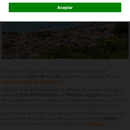
Casa rural en Napoles, Campania
Aceptar
¿Por qué no hacer un recorrido por la bella capital
napolitana,
hogar de la pizza
, durante su estancia en una
casa de campo de Campania
?
Nápoles le sorprenderá con la belleza de su casco antiguo,
con la
Piazza del Plebiscito
y el
Maschio Angioino
, que le
llevará a descubrir los antiguos oficios tradicionales, como la
elaboración de figuras para cunas o de fuegos artificiales.
¡Combine el amor por la naturaleza y la cultura en una ruta
que recorre el camino que lleva a la cumbre del
Vesubio
y
visite el emplazamiento arqueológico de
Pompeya
!