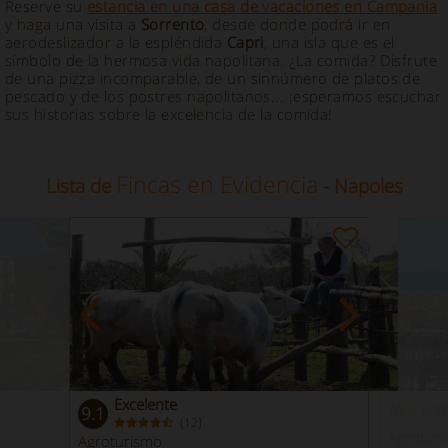
Reserve su
estancia en una casa de vacaciones en Campania
y haga una visita a
Sorrento
, desde donde podrá ir en
aerodeslizador a la espléndida
Capri
, una isla que es el
símbolo de la hermosa vida napolitana. ¿La comida? Disfrute
de una pizza incomparable, de un sinnúmero de platos de
pescado y de los postres napolitanos... ¡esperamos escuchar
sus historias sobre la excelencia de la comida!
Fincas en Evidencia
Lista de
- Napoles
Excelente
New entr
9.1
(
)
12
Agrotur
Agroturismo