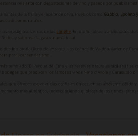
estancia relajante con degustaciones de vino y paseos por pueblos hist
amantes de la trufa y el aceite de oliva. Pueblos como
Gubbio, Spoleto y
s tradiciones rurales.
e los prestigiosos vinos de las
Langhe
. En otoño, atrae a aficionados de 
iñedos y saborear la gastronomía local.
tro destino otoñal lleno de encanto. Las colinas de Valdobbiadene y Con
para practicar senderismo.
más templado. El Parque del Etna y las reservas naturales sicilianas se 
itar bodegas que producen los famosos vinos Nero d’Avola y Cerasuolo di V
rales que ofrecen experiencias otoñales únicas, en un ambiente cálido 
u momento más auténtico, redescubriendo el placer de los ritmos lentos y
a de
Fincas en Evidencia
- Vacaciones en