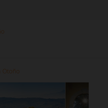
ño
n Otoño