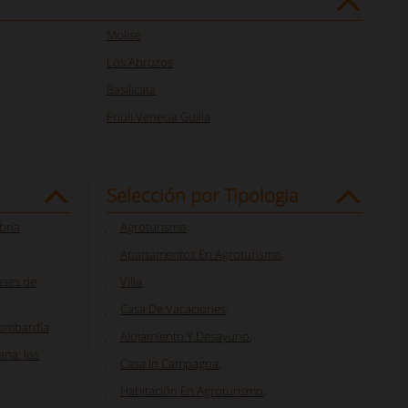
Molise
Los Abruzos
Basilicata
Friuli Venecia Guilia
Selección por Tipologia
bría
Agroturismo
,
Apartamentos En Agroturismo
,
ases de
Villa
,
Casa De Vacaciones
,
Lombardía
Alojamiento Y Desayuno
,
ana: los
Casa In Campagna
,
Habitación En Agroturismo
,