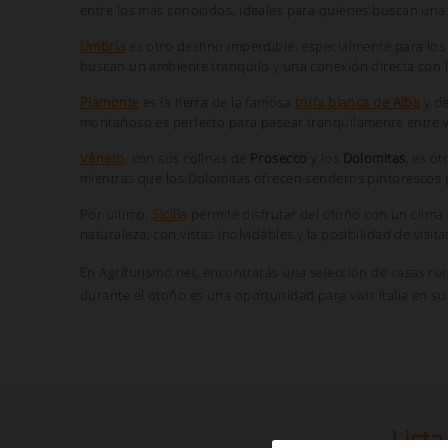
entre los más conocidos, ideales para quienes buscan una 
Umbría
es otro destino imperdible, especialmente para los 
buscan un ambiente tranquilo y una conexión directa con la
Piamonte
es la tierra de la famosa
trufa blanca de Alba
y d
montañoso es perfecto para pasear tranquilamente entre v
Véneto
, con sus colinas de
Prosecco
y los
Dolomitas
, es o
mientras que los Dolomitas ofrecen senderos pintorescos 
Por último,
Sicilia
permite disfrutar del otoño con un clima 
naturaleza, con vistas inolvidables y la posibilidad de vis
En Agriturismo.net, encontrarás una selección de casas ru
durante el otoño es una oportunidad para vivir Italia en s
List