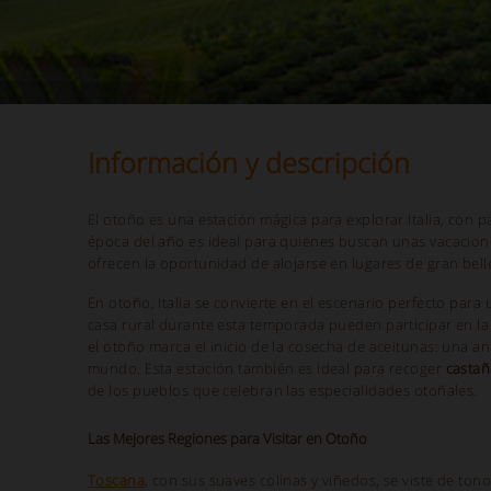
Información y descripción
El otoño es una estación mágica para explorar Italia, con p
época del año es ideal para quienes buscan unas vacacion
ofrecen la oportunidad de alojarse en lugares de gran bell
En otoño, Italia se convierte en el escenario perfecto par
casa rural durante esta temporada pueden participar en l
el otoño marca el inicio de la cosecha de aceitunas: una an
mundo. Esta estación también es ideal para recoger
castañ
de los pueblos que celebran las especialidades otoñales.
Las Mejores Regiones para Visitar en Otoño
Toscana
, con sus suaves colinas y viñedos, se viste de t