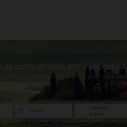
 de otoño en Italia, entre colores cáli
ón de Agroturismos, Villas, B&B elegidos para vue
2
Adultos
0
Niños