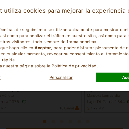
t utiliza cookies para mejorar la experiencia
técnicas de seguimiento se utilizan únicamente para mostrar con
 así como para analizar el tráfico en nuestro sitio, así como pa
stros visitantes, todo siempre de forma anónima.
s que haga clic en
Aceptar
, para poder disfrutar plenamente de n
en cualquier momento, revocar su consentimiento al tratamiento
 rápida.
ta nuestra página sobre la
Polà­tica de privacidad
.
Excelente
Excelente
r
Personalizar
Ace
9.3
(
)
(
)
40
21
 in campagna
Agroturismo
a Véneto
Mantova Lombardia
lenta 2036
Lago Di Garda 1544
Min
18
Camas
1 - 7
Min