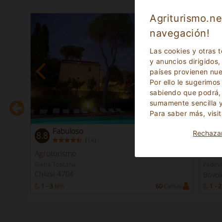
Agriturismo.ne
navegación!
Las cookies y otras 
y anuncios dirigidos,
países provienen nue
Por ello le sugerimo
sabiendo que podrá, 
sumamente sencilla y
Para saber más, visi
Fabuloso
Rechaza
8.8
9.3
(
)
14
Reserva
nmediata
Agroturismo
Casa
Siena Toscana
Padov
Chiusi 4704
Bovo
amas
1 - 3
Min
60
Camas
1 - 2