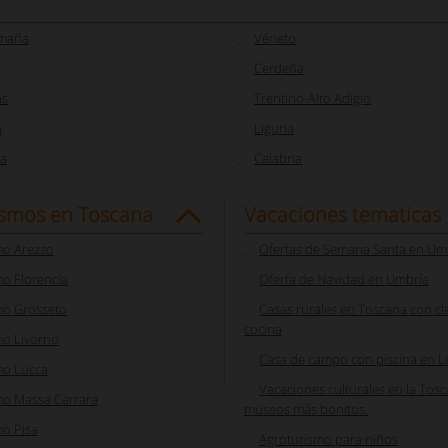
omaña
Véneto
Cerdeña
as
Trentino-Alto Adigio
a
Liguria
a
Calabria
ismos en Toscana
Vacaciones tematicas
mo Arezzo
Ofertas de Semana Santa en Um
o Florencia
Oferta de Navidad en Umbría
mo Grosseto
Casas rurales en Toscana con cl
cocina
mo Livorno
Casa de campo con piscina en 
mo Lucca
Vacaciones culturales en la Tosc
mo Massa Carrara
museos más bonitos.
mo Pisa
Agroturismo para niños