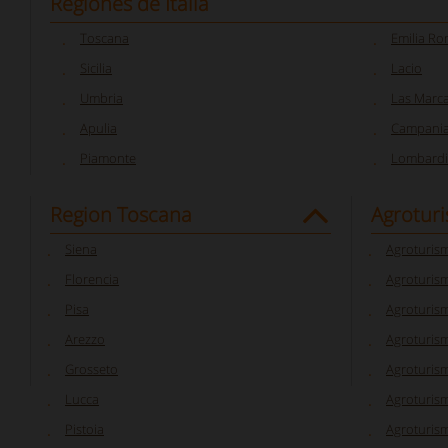
Regiones de Italia
Toscana
Emilia R
Sicilia
Lacio
Umbria
Las Marc
Apulia
Campani
Piamonte
Lombardi
Region Toscana
Agrotur
Siena
Agroturis
Florencia
Agroturism
Pisa
Agroturis
Arezzo
Agroturis
Grosseto
Agroturis
Lucca
Agroturis
Pistoia
Agroturis