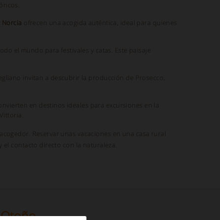
óricos.
 Norcia
ofrecen una acogida auténtica, ideal para quienes
todo el mundo para festivales y catas. Este paisaje
egliano invitan a descubrir la producción de Prosecco,
convierten en destinos ideales para excursiones en la
ittoria.
y acogedor. Reservar unas vacaciones en una casa rural
 el contacto directo con la naturaleza.
 Otoño