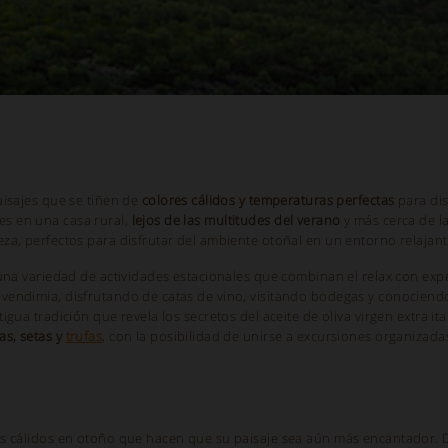
aisajes que se tiñen de
colores cálidos y temperaturas perfectas
para dis
es en una casa rural,
lejos de las multitudes del verano
y más cerca de la 
eza, perfectos para disfrutar del ambiente otoñal en un entorno relajant
a una variedad de actividades estacionales que combinan el relax con ex
a vendimia, disfrutando de catas de vino, visitando bodegas y conocien
tigua tradición que revela los secretos del aceite de oliva virgen extra
as, setas y
trufas
, con la posibilidad de unirse a excursiones organizad
onos cálidos en otoño que hacen que su paisaje sea aún más encantador.