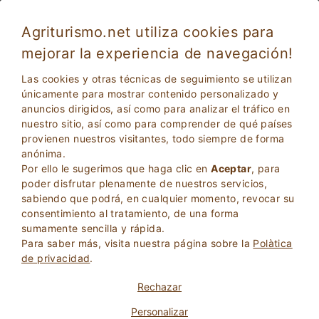
Agriturismo.net utiliza cookies para
mejorar la experiencia de navegación!
Vacaciones en Hacienda con calefacción
Las cookies y otras técnicas de seguimiento se utilizan
únicamente para mostrar contenido personalizado y
anuncios dirigidos, así como para analizar el tráfico en
nuestro sitio, así como para comprender de qué países
provienen nuestros visitantes, todo siempre de forma
anónima.
Por ello le sugerimos que haga clic en
Aceptar
, para
poder disfrutar plenamente de nuestros servicios,
sabiendo que podrá, en cualquier momento, revocar su
consentimiento al tratamiento, de una forma
2
Adultos
sumamente sencilla y rápida.
BÚSQUEDA
0
Niños
Para saber más, visita nuestra página sobre la
Polà­tica
de privacidad
.
Rechazar
Personalizar