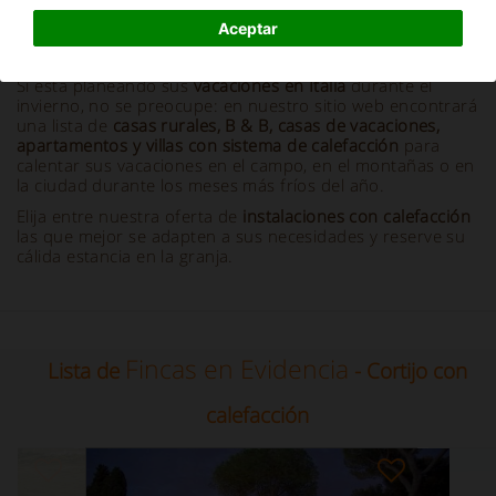
Aceptar
Información y descripción
Si está planeando sus
vacaciones en Italia
durante el
invierno, no se preocupe: en nuestro sitio web encontrará
una lista de
casas rurales, B & B, casas de vacaciones,
apartamentos y villas con
sistema de
calefacción
para
calentar sus vacaciones en el campo, en el montañas o en
la ciudad durante los meses más fríos del año.
Elija entre nuestra oferta de
instalaciones con calefacción
las que mejor se adapten a sus necesidades y reserve su
cálida estancia en la granja.
Fincas en Evidencia
Lista de
- Cortijo con
calefacción