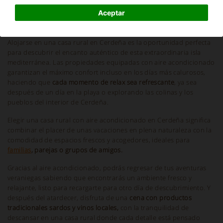
Aceptar
Información y descripción
Alojarse en una casa rural en Cerdeña es la oportunidad perfecta
para descubrir el encanto auténtico de esta extraordinaria isla
mediterránea. Las propiedades equipadas con aire acondicionado
garantizan el máximo confort incluso en los días más calurosos,
haciendo que
cada momento de relax sea refrescante
, ya sea
después de un día en la playa o explorando las colinas y los
pueblos del interior de Cerdeña.
Elegir una casa rural con aire acondicionado en Cerdeña significa
combinar el placer de unas vacaciones en plena naturaleza con la
comodidad de espacios frescos y acogedores, ideales para
familias
, parejas o grupos de amigos.
Gracias al aire acondicionado, podrás regresar de tus aventuras
veraniegas sabiendo que encontrarás un ambiente fresco y
relajante, listo para recargarte para otro día de descubrimiento. Y
después del atardecer, disfruta de una
cena con productos
tradicionales sardos y vinos locales,
con la tranquilidad de
descansar en una casa rural donde cada detalle está pensado