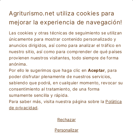
Agriturismo.net utiliza cookies para
mejorar la experiencia de navegación!
Agroturismo con aire acondicionado en
Las cookies y otras técnicas de seguimiento se utilizan
Cerdeña
únicamente para mostrar contenido personalizado y
anuncios dirigidos, así como para analizar el tráfico en
nuestro sitio, así como para comprender de qué países
provienen nuestros visitantes, todo siempre de forma
anónima.
Por ello le sugerimos que haga clic en
Aceptar
, para
poder disfrutar plenamente de nuestros servicios,
sabiendo que podrá, en cualquier momento, revocar su
consentimiento al tratamiento, de una forma
2
Adultos
sumamente sencilla y rápida.
BÚSQUEDA
0
Niños
Para saber más, visita nuestra página sobre la
Polà­tica
de privacidad
.
Rechazar
Personalizar