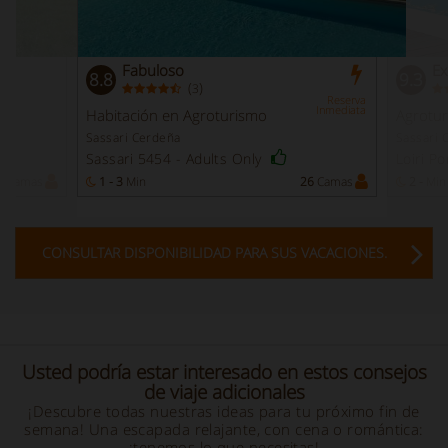
Fabuloso
Ex
8.8
9.3
(
)
3
Reserva
Inmediata
Habitación en Agroturismo
Agrotu
Sassari Cerdeña
Sassari 
Sassari 5454 - Adults Only
Loiri P
0
Camas
1 - 3
Min
26
Camas
2 -
Min
CONSULTAR DISPONIBILIDAD PARA SUS VACACIONES.
Usted podría estar interesado en estos consejos
de viaje adicionales
¡Descubre todas nuestras ideas para tu próximo fin de
semana! Una escapada relajante, con cena o romántica:
¡tenemos lo que necesitas!