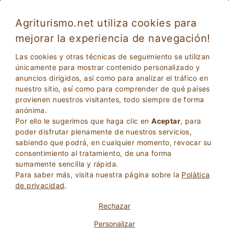
Agriturismo.net utiliza cookies para
mejorar la experiencia de navegación!
Pescia 5002
Excelente
Las cookies y otras técnicas de seguimiento se utilizan
9
Agroturismo
únicamente para mostrar contenido personalizado y
anuncios dirigidos, así como para analizar el tráfico en
Pistoia
, Pescia
62
Camas
(Mapa)
nuestro sitio, así como para comprender de qué países
provienen nuestros visitantes, todo siempre de forma
PREGUNTA AL PROPIETARIO
RESERVA
anónima.
Por ello le sugerimos que haga clic en
Aceptar
, para
poder disfrutar plenamente de nuestros servicios,
sabiendo que podrá, en cualquier momento, revocar su
Más Información
consentimiento al tratamiento, de una forma
sumamente sencilla y rápida.
Para saber más, visita nuestra página sobre la
Polà­tica
de privacidad
.
Rechazar
Personalizar