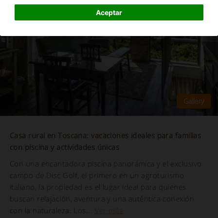
Aceptar
Casa rural en Toscana: vacaciones ideales para familias
con piscina y actividades únicas
Con una encantadora piscina panorámica y el exclusivo
campo de Disc Golf, el primero en un agroturismo
italiano, la propiedad es el lugar ideal para quienes
buscan relajación, aventura y una auténtica conexión
con la naturaleza. Los...
Ver más