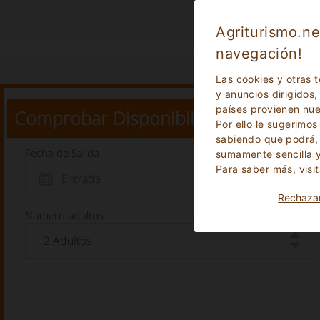
Agriturismo.ne
navegación!
Las cookies y otras 
y anuncios dirigidos,
países provienen nue
Comprobar Disponibilidad
Por ello le sugerimo
sabiendo que podrá, 
Fecha de Salida
sumamente sencilla y
Para saber más, visi
Rechaza
Numero adultos