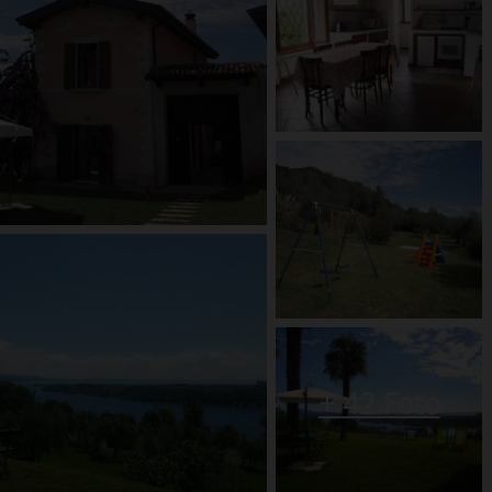
+
42
Foto