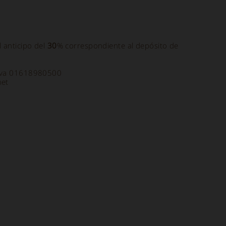
el anticipo del
30
% correspondiente al depósito de
a Iva 01618980500
net