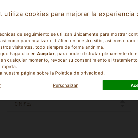
La puntuación se basa en las opiniones dejadas por los h
t utiliza cookies para mejorar la experiencia
técnicas de seguimiento se utilizan únicamente para mostrar con
 así como para analizar el tráfico en nuestro sitio, así como pa
stros visitantes, todo siempre de forma anónima.
s que haga clic en
Aceptar
, para poder disfrutar plenamente de n
en cualquier momento, revocar su consentimiento al tratamiento
Fecha de Llegada
 rápida.
ta nuestra página sobre la
Polà­tica de privacidad
.
r
Personalizar
Ace
Numero Niños