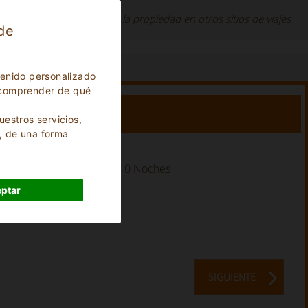
uéspedes que reservaron la propiedad en otros sitios de viajes
 de
tenido personalizado
ra comprender de qué
uestros servicios,
, de una forma
Duracion de la estancia:
0
Noches
ptar
SIGUIENTE