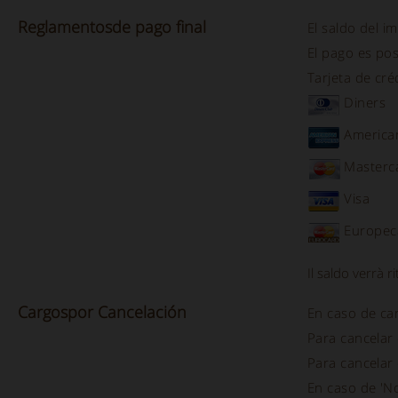
Reglamentos
de pago final
El saldo del i
El pago es po
Tarjeta de cré
Diners
America
Masterc
Visa
Europec
Il saldo verrà r
Cargos
por Cancelación
En caso de ca
Para cancelar
Para cancelar
En caso de 'No