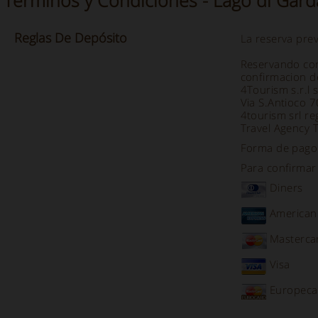
Términos y Condiciones - Lago di Gar
Reglas De
Depósito
La reserva prev
Reservando con
confirmacion d
4Tourism s.r.l 
Via S.Antioco 
4tourism srl re
Travel Agency T
Forma de pago d
Para confirmar 
Diners
American
Masterca
Visa
Europeca