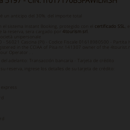
da 5197 - CIN: IT017170B5FAWILMSH
é un anticipo del 30%. del importe total
 el sistema Instant Booking, protegido con el
certificado SSL
, 
e la reserva, sera cargado por
4tourism srl
.
società unipersonale
70 - 56021 Cascina (PI) - Codice Fiscale 01618980500 - Partit
gistered in the CCIAA of Pisa nr.141307 owner of the 4tourist.
our Operator . .
el adelanto: Transacción bancaria - Tarjeta de crédito
su reserva, ingrese los detalles de su tarjeta de crédito:
 express
rd
rd