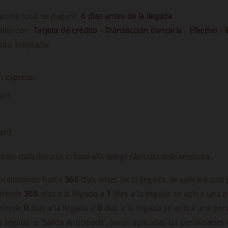
mporte total se pagará:
6 días antes de la llegada
sible con:
Tarjeta de crédito
-
Transacción bancaria
-
Efectivo
-
dito aceptada:
n express
ard
ard
itirato dalla 4tourist in base alla delega rilasciata dalla struttura
ncelaciones hasta
366
días antes de la llegada, se aplicará una
 desde
365
días a la llegada a
1
días a la llegada se aplica una 
 desde
0
días a la llegada a
0
días a la llegada se aplica una pe
 llegada' o 'Salida Anticipada', seran aplicadas las penalidades d