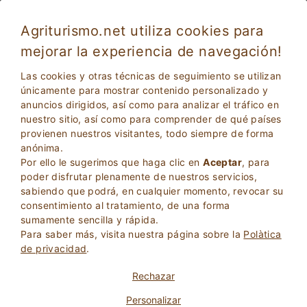
Agriturismo.net utiliza cookies para
mejorar la experiencia de navegación!
Barolo 4144
Excelente
Las cookies y otras técnicas de seguimiento se utilizan
9.4
Apartamento en Villa
únicamente para mostrar contenido personalizado y
anuncios dirigidos, así como para analizar el tráfico en
Cuneo
, Barolo
33
Camas
(Mapa)
nuestro sitio, así como para comprender de qué países
provienen nuestros visitantes, todo siempre de forma
PREGUNTA AL PROPIETARIO
RESERVA
anónima.
Por ello le sugerimos que haga clic en
Aceptar
, para
poder disfrutar plenamente de nuestros servicios,
sabiendo que podrá, en cualquier momento, revocar su
Más Información
consentimiento al tratamiento, de una forma
sumamente sencilla y rápida.
Para saber más, visita nuestra página sobre la
Polà­tica
de privacidad
.
Rechazar
Personalizar