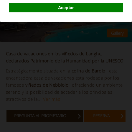
Aceptar
Casa de vacaciones en los viñedos de Langhe,
declarados Patrimonio de la Humanidad por la UNESCO.
Estratégicamente situada en la
colina de Barolo
, esta
encantadora casa de vacaciones está rodeada por los
famosos
viñedos de Nebbiolo
, ofreciendo un ambiente
sereno y la posibilidad de acceder a los principales
atractivos de la...
Ver más
PREGUNTA AL PROPIETARIO
RESERVA