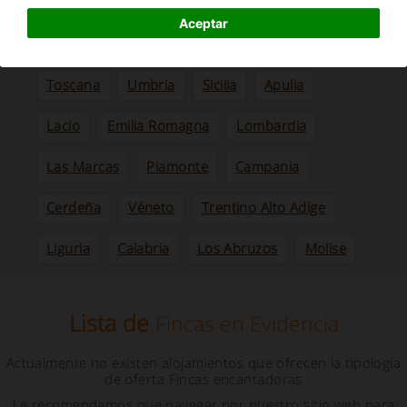
Agriturismo con encanto en Basilicata, con piscina
Aceptar
Navega por región
Toscana
Umbria
Sicilia
Apulia
Lacio
Emilia Romagna
Lombardia
Las Marcas
Piamonte
Campania
Cerdeña
Véneto
Trentino Alto Adige
Liguria
Calabria
Los Abruzos
Molise
Lista de
Fincas en Evidencia
Actualmente no existen alojamientos que ofrecen la tipología
de oferta
Fincas encantadoras
Le recomendamos que navegar por nuestro sitio web para